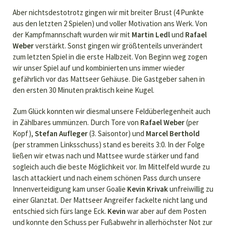
Aber nichtsdestotrotz gingen wir mit breiter Brust (4 Punkte
aus den letzten 2 Spielen) und voller Motivation ans Werk. Von
der Kampfmannschaft wurden wir mit
Martin Ledl
und
Rafael
Weber
verstärkt. Sonst gingen wir größtenteils unverändert
zum letzten Spiel in die erste Halbzeit. Von Beginn weg zogen
wir unser Spiel auf und kombinierten uns immer wieder
gefährlich vor das Mattseer Gehäuse. Die Gastgeber sahen in
den ersten 30 Minuten praktisch keine Kugel.
Zum Glück konnten wir diesmal unsere Feldüberlegenheit auch
in Zählbares ummünzen. Durch Tore von
Rafael Weber
(per
Kopf),
Stefan Aufleger
(3. Saisontor) und
Marcel Berthold
(per strammen Linksschuss) stand es bereits 3:0. In der Folge
ließen wir etwas nach und Mattsee wurde stärker und fand
sogleich auch die beste Möglichkeit vor. Im Mittelfeld wurde zu
lasch attackiert und nach einem schönen Pass durch unsere
Innenverteidigung kam unser Goalie
Kevin Krivak
unfreiwillig zu
einer Glanztat. Der Mattseer Angreifer fackelte nicht lang und
entschied sich fürs lange Eck.
Kevin
war aber auf dem Posten
und konnte den Schuss per Fußabwehr in allerhöchster Not zur