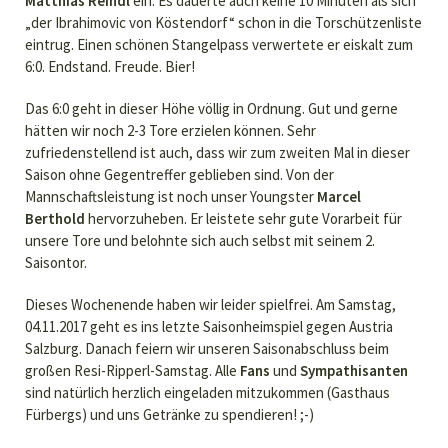
Matthias Reindl
ein. Es dauerte auch keine 10 Minuten als sich
„der Ibrahimovic von Köstendorf“ schon in die Torschützenliste
eintrug. Einen schönen Stangelpass verwertete er eiskalt zum
6:0. Endstand. Freude. Bier!
Das 6:0 geht in dieser Höhe völlig in Ordnung. Gut und gerne
hätten wir noch 2-3 Tore erzielen können. Sehr
zufriedenstellend ist auch, dass wir zum zweiten Mal in dieser
Saison ohne Gegentreffer geblieben sind. Von der
Mannschaftsleistung ist noch unser Youngster
Marcel
Berthold
hervorzuheben. Er leistete sehr gute Vorarbeit für
unsere Tore und belohnte sich auch selbst mit seinem 2.
Saisontor.
Dieses Wochenende haben wir leider spielfrei. Am Samstag,
04.11.2017 geht es ins letzte Saisonheimspiel gegen Austria
Salzburg. Danach feiern wir unseren Saisonabschluss beim
großen Resi-Ripperl-Samstag. Alle
Fans
und
Sympathisanten
sind natürlich herzlich eingeladen mitzukommen (Gasthaus
Fürbergs) und uns Getränke zu spendieren! ;-)