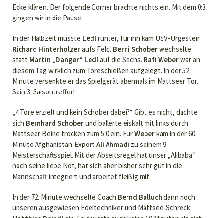
Ecke klären. Der folgende Corner brachte nichts ein. Mit dem 0:3
gingen wir in die Pause.
In der Halbzeit musste
Ledl
runter, für ihn kam USV-Urgestein
Richard Hinterholzer
aufs Feld.
Berni Schober
wechselte
statt
Martin „Danger“ Ledl
auf die Sechs.
Rafi Weber
war an
diesem Tag wirklich zum Toreschießen aufgelegt. In der 52.
Minute versenkte er das Spielgerät abermals im Mattseer Tor.
Sein 3. Saisontreffer!
„4 Tore erzielt und kein Schober dabei?“ Gibt es nicht, dachte
sich
Bernhard Schober
und ballerte eiskalt mit links durch
Mattseer Beine trocken zum 5:0 ein. Für
Weber
kam in der 60.
Minute Afghanistan-Export
Ali Ahmadi
zu seinem 9.
Meisterschaftsspiel. Mit der Abseitsregel hat unser „Alibaba“
noch seine liebe Not, hat sich aber bisher sehr gut in die
Mannschaft integriert und arbeitet fleißig mit.
In der 72. Minute wechselte Coach
Bernd Balluch
dann noch
unseren ausgewiesen Edeltechniker und Mattsee-Schreck