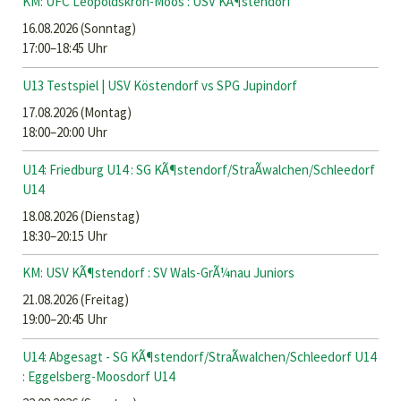
KM: UFC Leopoldskron-Moos : USV KÃ¶stendorf
16.08.2026
(Sonntag)
17:00–18:45 Uhr
U13 Testspiel | USV Köstendorf vs SPG Jupindorf
17.08.2026
(Montag)
18:00–20:00 Uhr
U14: Friedburg U14 : SG KÃ¶stendorf/StraÃwalchen/Schleedorf
U14
18.08.2026
(Dienstag)
18:30–20:15 Uhr
KM: USV KÃ¶stendorf : SV Wals-GrÃ¼nau Juniors
21.08.2026
(Freitag)
19:00–20:45 Uhr
U14: Abgesagt - SG KÃ¶stendorf/StraÃwalchen/Schleedorf U14
: Eggelsberg-Moosdorf U14