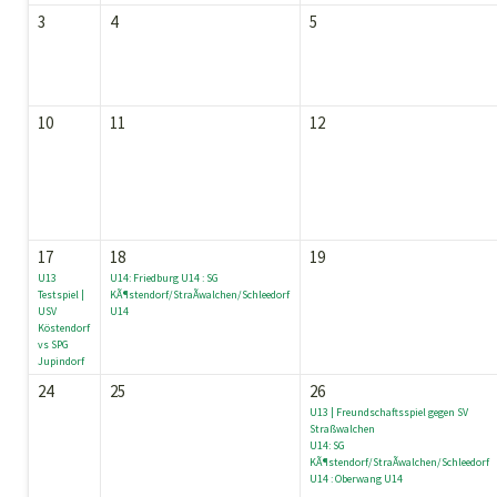
3
4
5
10
11
12
17
18
19
U13
U14: Friedburg U14 : SG
Testspiel |
KÃ¶stendorf/StraÃwalchen/Schleedorf
USV
U14
Köstendorf
vs SPG
Jupindorf
24
25
26
U13 | Freundschaftsspiel gegen SV
Straßwalchen
U14: SG
KÃ¶stendorf/StraÃwalchen/Schleedorf
U14 : Oberwang U14