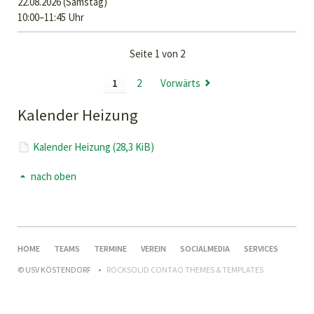
22.08.2026
(Samstag)
10:00–11:45 Uhr
Seite 1 von 2
1
2
Vorwärts
Kalender Heizung
Kalender Heizung
(28,3 KiB)
nach oben
NAVIGATION
HOME
TEAMS
TERMINE
VEREIN
SOCIALMEDIA
SERVICES
ÜBERSPRINGEN
© USV KÖSTENDORF
ROCKSOLID CONTAO THEMES & TEMPLATES