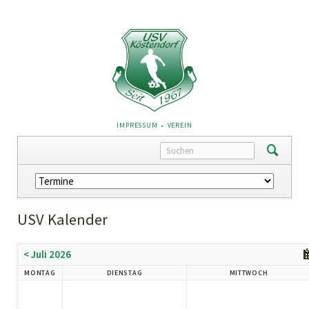
NAVIGATION
IMPRESSUM
VEREIN
ÜBERSPRINGEN
Navigation
überspringen
USV Kalender
< Juli 2026
MONTAG
DIENSTAG
MITTWOCH