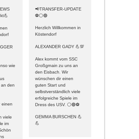
📢TRANSFER-UPDATE
NEWS
⚽️⚪️🟢
kt💪
Herzlich Willkommen in
mmen
Köstendorf
dorf
ALEXANDER GADY 💪💯
EGGER
Alex kommt vom SSC
Großgmain zu uns an
nso wie
den Eisbach. Wir
m
wünschen dir einen
aus
guten Start und
 an den
selbstverständlich viele
erfolgreiche Spiele im
 einen
Dress des USV. ⚪️🟢⚽️
GEMMA BURSCHEN 💪
h viele
💪
le im
Schön
uns