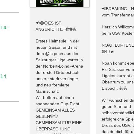
📢BREAKING - 
vom Transfermar
📢🟢⚪️ES IST
14 :
Herzlich Willko
ANGERICHTET⚽️⚽️💪
beim USV Kösten
Erstes Heimspiel in der
NOAH LÜFTEN
neuen Saison und mit
🟢⚪️🔥
dem @fc.puch aus der
Salzburger Liga wartet in
Noah kommt ebe
der Norbert-Loindl-Arena
Flo Strasser vo
der erste Härtetest auf
U14
Ligakonkurrent 
unsere stark verjüngte
Obertrum zu uns
und neu formierte
Eisbach. 💪💪
Mannschaft.
Wir hoffen auf einen
Wir wünschen dir
spannenden Cup-Fight.
guten Start und
GEMEINSAM ALLES
selbstverständlic
GEBEN💚🤍.
erfolgreiche Spie
GEMEINSAM FÜR EINE
Dress des USV. 
ÜBERRASCHUNG
das du dich für 