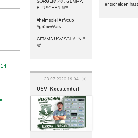
SORGEN🤍💚. GEMMA
entscheiden hast
BURSCHEN 💯‼️
#heimspiel #sfvcup
#grün&Weiß
GEMMA USV SCHAUN ‼️
💯
U14
23.07.2026 19:04
USV_Koestendorf
au