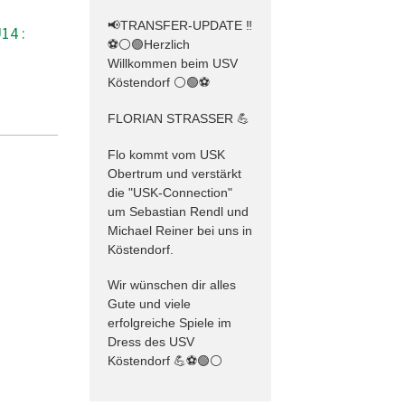
📢TRANSFER-UPDATE ‼️
14 :
⚽️⚪️🟢Herzlich
Willkommen beim USV
Köstendorf ⚪️🟢⚽️
FLORIAN STRASSER 💪
Flo kommt vom USK
Obertrum und verstärkt
die "USK-Connection"
um Sebastian Rendl und
Michael Reiner bei uns in
Köstendorf.
Wir wünschen dir alles
Gute und viele
erfolgreiche Spiele im
Dress des USV
Köstendorf 💪⚽️🟢⚪️