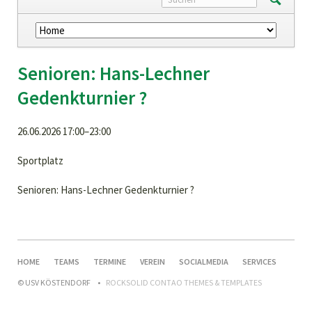
Navigation
überspringen
Senioren: Hans-Lechner
Gedenkturnier ?
26.06.2026 17:00–23:00
Sportplatz
Senioren: Hans-Lechner Gedenkturnier ?
NAVIGATION
HOME
TEAMS
TERMINE
VEREIN
SOCIALMEDIA
SERVICES
ÜBERSPRINGEN
© USV KÖSTENDORF
ROCKSOLID CONTAO THEMES & TEMPLATES